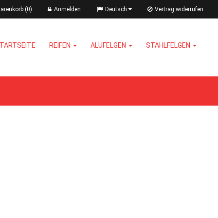
renkorb (0)
Anmelden
Deutsch
Vertrag widerrufen
TARTSEITE
REIFEN
ALUFELGEN
STAHLFELGEN