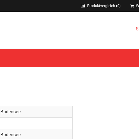
Produktvergleich (0)
Wa
S
 Bodensee
 Bodensee