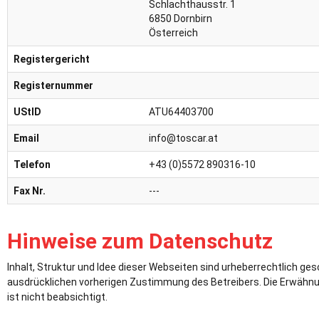
Schlachthausstr. 1
6850 Dornbirn
Österreich
Registergericht
Registernummer
UStID
ATU64403700
Email
info@toscar.at
Telefon
+43 (0)5572 890316-10
Fax Nr.
---
Hinweise zum Datenschutz
Inhalt, Struktur und Idee dieser Webseiten sind urheberrechtlich ge
ausdrücklichen vorherigen Zustimmung des Betreibers. Die Erwähnun
ist nicht beabsichtigt.